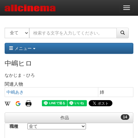
ナ
ビ
ゲ
ー
シ
ョ
ン
メニュー
中嶋ヒロ
なかじま・ひろ
関連人物
中嶋あき
姉
14
作品
職種