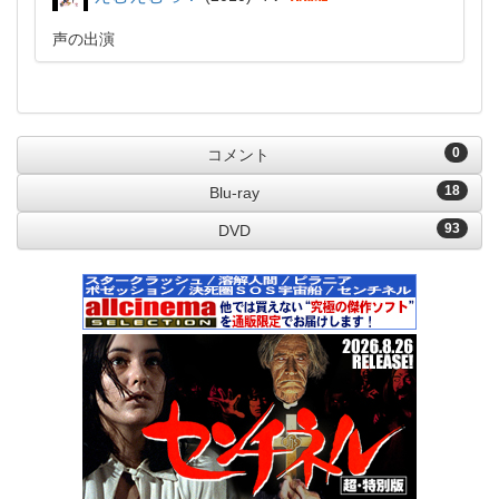
声の出演
0
コメント
18
Blu-ray
93
DVD