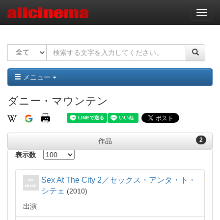
ナ
ビ
ゲ
ー
シ
ョ
ン
メニュー
ダニー・マウンテン
2
作品
表示数
Sex At The City 2／セックス・アンタ・ト・
シテェ
2010
出演