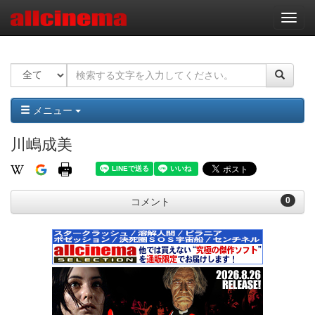
ナ
ビ
ゲ
ー
シ
ョ
ン
メニュー
川嶋成美
0
コメント