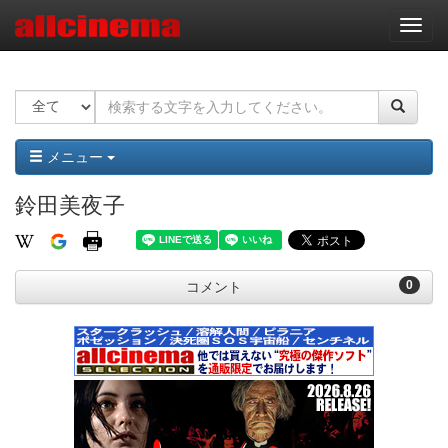
ナ
ビ
ゲ
ー
シ
ョ
ン
メニュー
鈴田美夜子
0
コメント