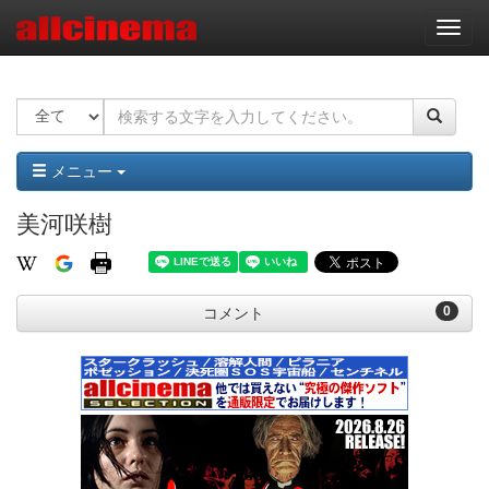
ナ
ビ
ゲ
ー
シ
ョ
ン
メニュー
美河咲樹
0
コメント