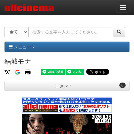
ナ
ビ
ゲ
ー
シ
ョ
ン
メニュー
結城モナ
0
コメント