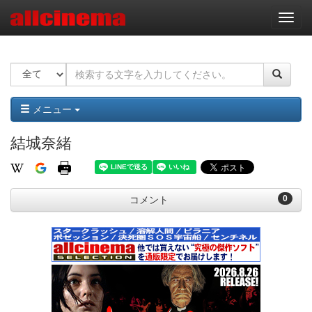
ナ
ビ
ゲ
ー
シ
ョ
ン
メニュー
結城奈緒
0
コメント