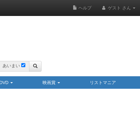
ヘルプ
ゲスト さん
あいまい
y/DVD
映画賞
リストマニア