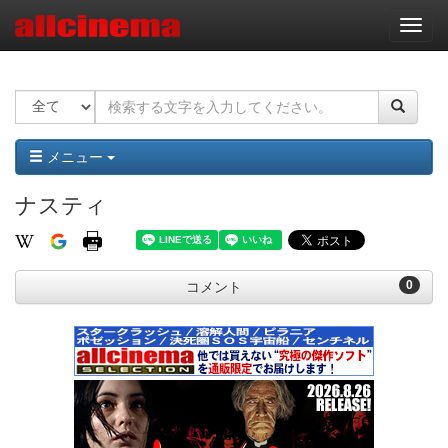
ナ
ビ
ゲ
ー
シ
ョ
ン
メニュー
ナスティ
0
コメント