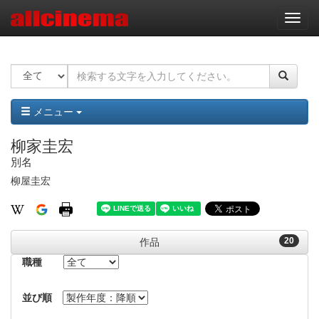
ナ
ビ
ゲ
ー
シ
ョ
ン
メニュー
柳家圭宏
別名
柳屋圭宏
20
作品
職種
並び順