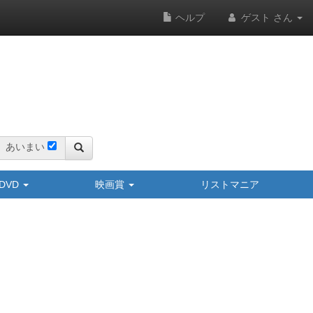
ヘルプ
ゲスト さん
あいまい
y/DVD
映画賞
リストマニア