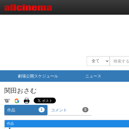
劇場公開スケジュール
ニュース
関田おさむ
作品
1
コメント
0
作品