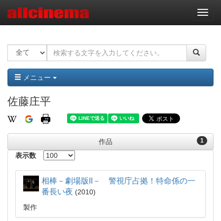
ナ
ビ
ゲ
ー
シ
ョ
ン
メニュー
佐藤庄平
1
作品
表示数
相棒－劇場版II－ 警視庁占拠！特命係の一
番長い夜
2010
製作