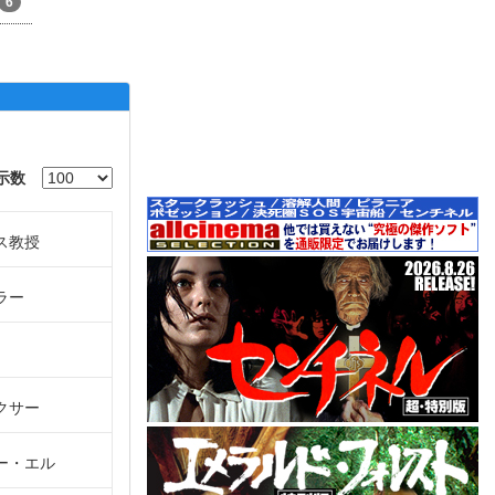
6
示数
ス教授
ラー
クサー
ー・エル