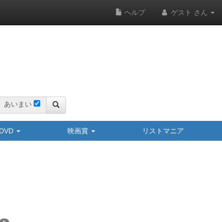
ヘルプ
ゲスト さん
あいまい
y/DVD
映画賞
リストマニア