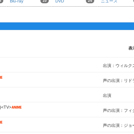
5
Blu-ray
10
DVD
24
ニュース
表
出演：ウィルク
声の出演：リド
出演
TV
声の出演：フィ
声の出演：ジョ