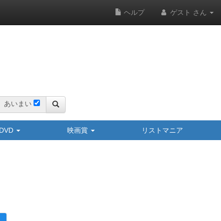
ヘルプ
ゲスト さん
あいまい
y/DVD
映画賞
リストマニア