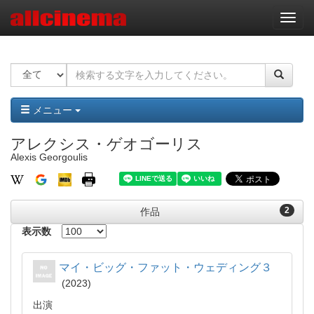
ナ
ビ
ゲ
ー
シ
ョ
ン
メニュー
アレクシス・ゲオゴーリス
Alexis Georgoulis
2
作品
表示数
マイ・ビッグ・ファット・ウェディング３
2023
出演