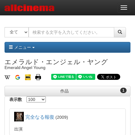
ナ
ビ
ゲ
ー
シ
ョ
ン
メニュー
エメラルド・エンジェル・ヤング
Emerald Angel Young
1
作品
表示数
完全なる報復
2009
出演