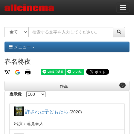
ナ
ビ
ゲ
ー
シ
ョ
ン
メニュー
春名柊夜
5
作品
表示数
許された子どもたち
2020
出演：蓮見春人