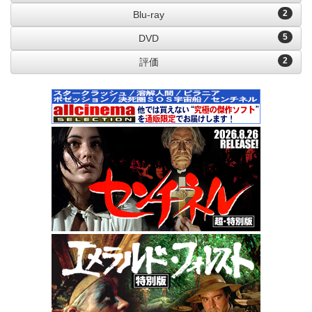
2
Blu-ray
5
DVD
2
評価