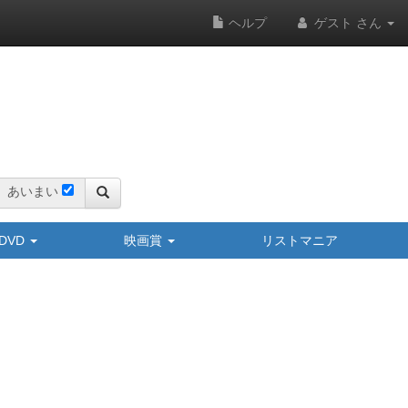
ヘルプ
ゲスト さん
あいまい
y/DVD
映画賞
リストマニア