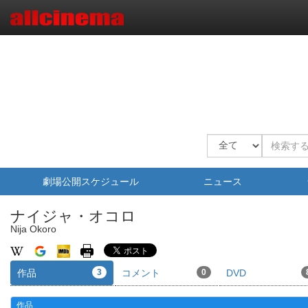
劇場公開スケジュール
ニュース
ナイジャ・オコロ
Nija Okoro
作品
3
コメント
0
DVD
作品