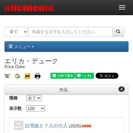
ナ
ビ
ゲ
ー
シ
ョ
ン
メニュー
エリカ・デューク
Erica Duke
4
作品
職種
表示数
白雪姫と７人の小人
2025