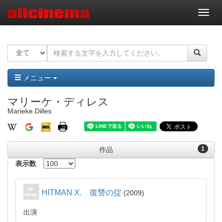
ナ
ビ
ゲ
ー
シ
ョ
ン
メニュー
マリーケ・ディレス
Marieke Dilles
1
作品
表示数
HITMAN X. 復讐の掟
2009
出演