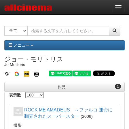
ナ
ビ
ゲ
ー
シ
ョ
ン
メニュー
ジョー・モリトリス
Jo Molitoris
1
作品
表示数
ROCK ME AMADEUS ～ファルコ 運命に
翻弄されたスーパースター
2008
撮影