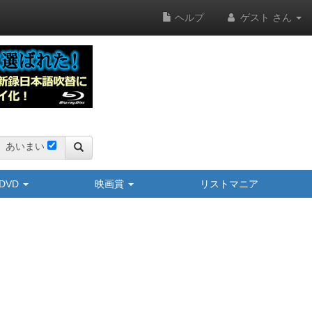
ヘルプ
ゲスト さん
あいまい
y/DVD
映画賞
リストマニア