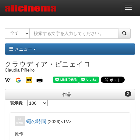
ナ
ビ
ゲ
ー
シ
ョ
ン
メニュー
クラウディア・ピニェイロ
Claudia Piñeiro
2
作品
表示数
蠅の時間
2026
TV
原作