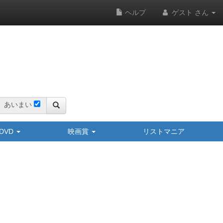
ヘルプ
ゲスト さん
あいまい
y/DVD
映画賞
リストマニア