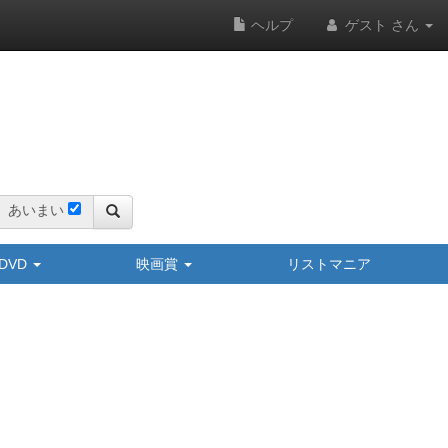
ヘルプ
ゲスト さん
あいまい
y/DVD
映画賞
リストマニア