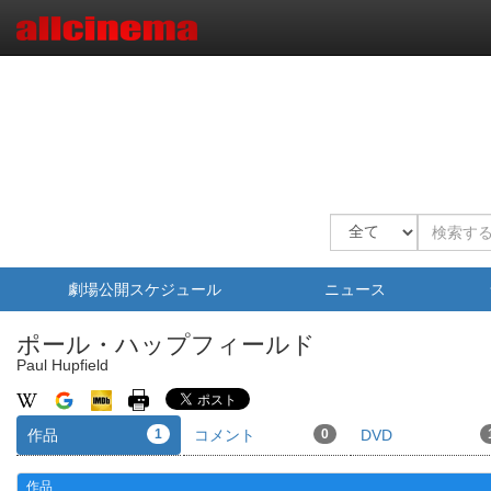
劇場公開スケジュール
ニュース
ポール・ハップフィールド
Paul Hupfield
作品
1
コメント
0
DVD
作品