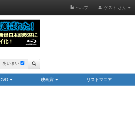
ヘルプ
ゲスト さん
あいまい
y/DVD
映画賞
リストマニア