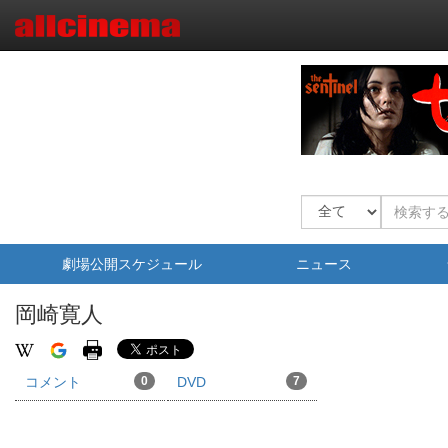
劇場公開スケジュール
ニュース
岡崎寛人
コメント
0
DVD
7