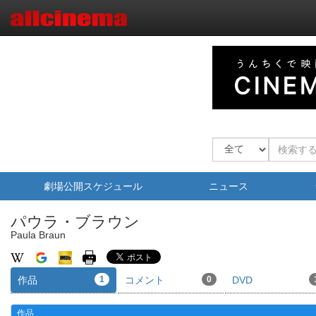
劇場公開スケジュール
ニュース
パウラ・ブラウン
Paula Braun
作品
1
コメント
0
DVD
作品