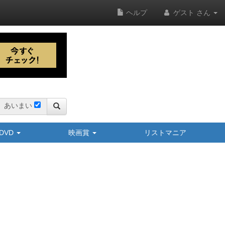
ヘルプ
ゲスト さん
あいまい
y/DVD
映画賞
リストマニア