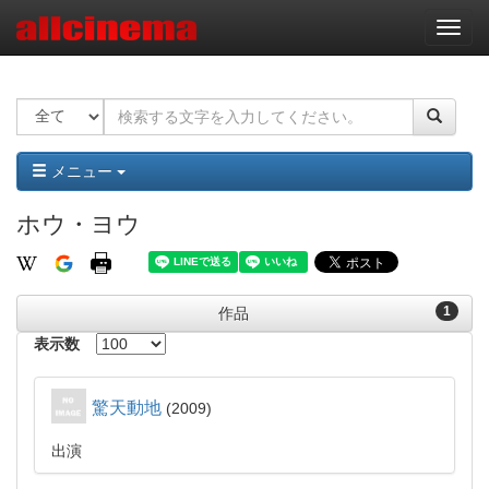
ナ
ビ
ゲ
ー
シ
ョ
ン
メニュー
ホウ・ヨウ
1
作品
表示数
驚天動地
2009
出演