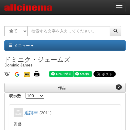
ナ
ビ
ゲ
ー
シ
ョ
ン
メニュー
ドミニク・ジェームズ
Dominic James
2
作品
表示数
追跡車
2011
監督