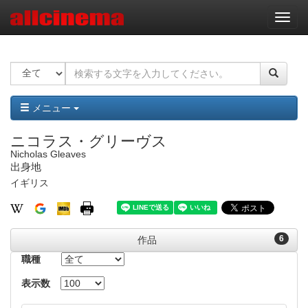
ナ
ビ
ゲ
ー
シ
ョ
ン
メニュー
ニコラス・グリーヴス
Nicholas Gleaves
出身地
イギリス
6
作品
職種
表示数