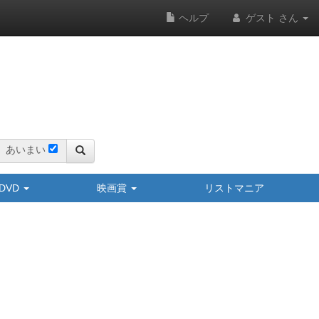
ヘルプ
ゲスト さん
あいまい
y/DVD
映画賞
リストマニア