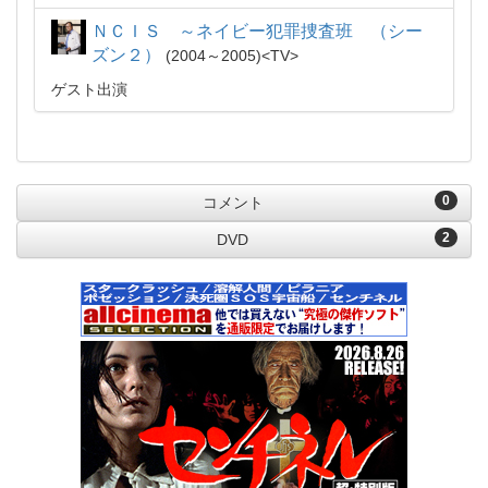
ＮＣＩＳ ～ネイビー犯罪捜査班 （シー
ズン２）
2004～2005
TV
ゲスト出演
0
コメント
2
DVD