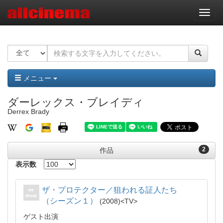
ナ
ビ
ゲ
ー
シ
ョ
ン
メニュー
ダーレックス・ブレイディ
Derrex Brady
2
作品
表示数
ザ・プロテクター／狙われる証人たち
（シーズン１）
2008
TV
ゲスト出演