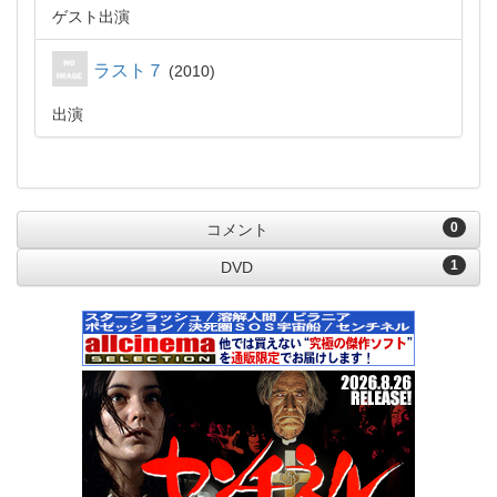
ゲスト出演
ラスト７
2010
出演
0
コメント
1
DVD