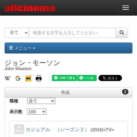
ナ
ビ
ゲ
ー
シ
ョ
ン
メニュー
ジョン・モーソン
John Mawson
2
作品
職種
表示数
カジュアル （シーズン２）
2016
TV