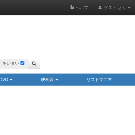
ヘルプ
ゲスト さん
あいまい
y/DVD
映画賞
リストマニア