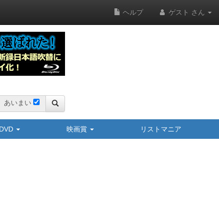
ヘルプ
ゲスト さん
あいまい
y/DVD
映画賞
リストマニア