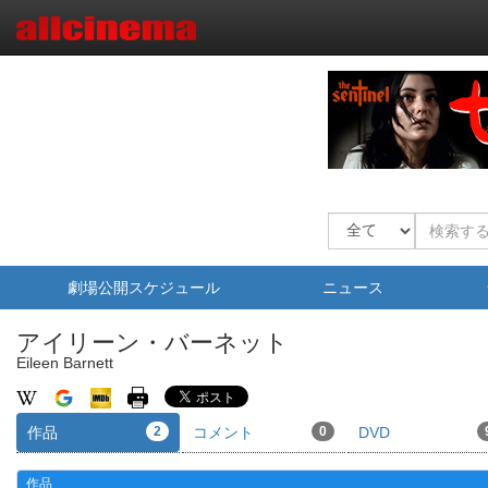
劇場公開スケジュール
ニュース
アイリーン・バーネット
Eileen Barnett
作品
2
コメント
0
DVD
作品