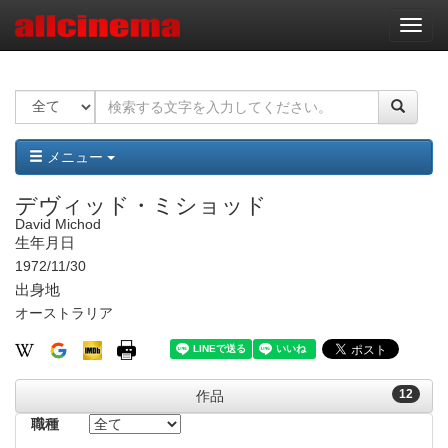
ナ
ビ
ゲ
ー
シ
ョ
ン
メニュー
デヴィッド・ミショッド
David Michod
生年月日
1972/11/30
出身地
オーストラリア
12
作品
職種