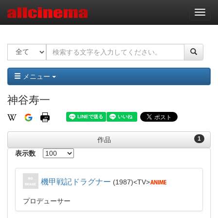
ナ
ビ
ゲ
ー
シ
ョ
ン
メニュー
神谷寿一
1
作品
表示数
機甲戦記ドラグナー
1987
TV
プロデューサー