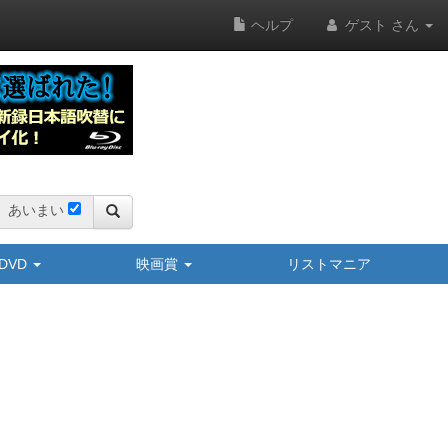
ヘルプ
ゲスト さん
あいまい
y/DVD
映画賞
リストマニア