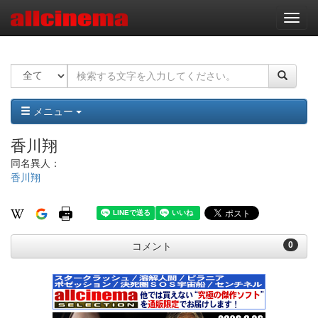
ナ
ビ
ゲ
ー
シ
ョ
ン
メニュー
香川翔
同名異人：
香川翔
0
コメント