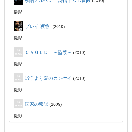
残酷メルヘン 親指トムの冒険
2010
撮影
プレイ‐獲物‐
2010
撮影
ＣＡＧＥＤ －監禁－
2010
撮影
戦争より愛のカンケイ
2010
撮影
国家の密謀
2009
撮影