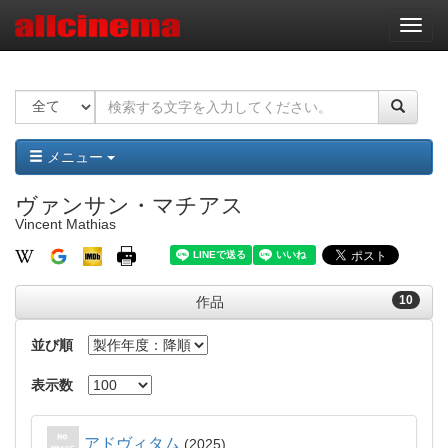
ナ
ビ
ゲ
ー
シ
ョ
ン
メニュー
ヴァンサン・マチアス
Vincent Mathias
10
作品
並び順
表示数
アドヴィタム
2025