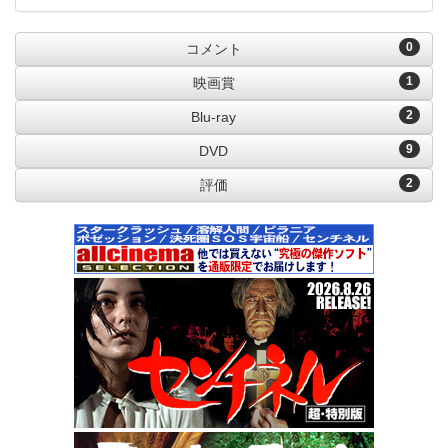
0
コメント
1
映画賞
2
Blu-ray
9
DVD
2
評価