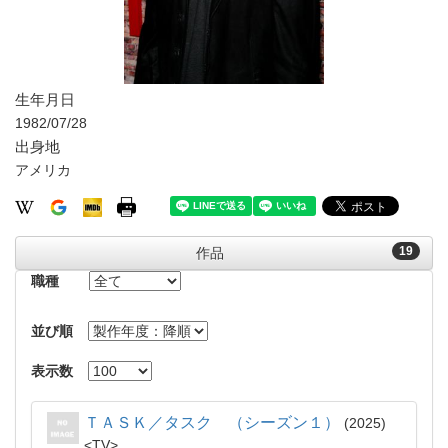
生年月日
1982/07/28
出身地
アメリカ
19
作品
職種
並び順
表示数
ＴＡＳＫ／タスク （シーズン１）
2025
TV