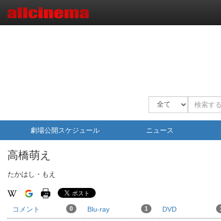
劇場公開スケジュール
ニュース
高橋萌え
たかはし・もえ
コメント
0
Blu-ray
1
DVD