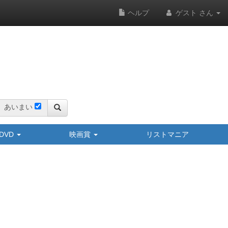
ヘルプ
ゲスト さん
あいまい
y/DVD
映画賞
リストマニア