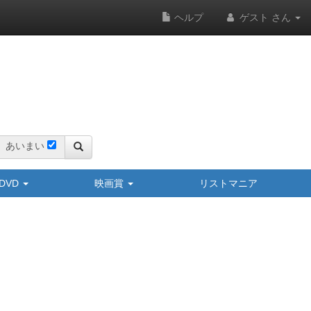
ヘルプ
ゲスト さん
あいまい
y/DVD
映画賞
リストマニア