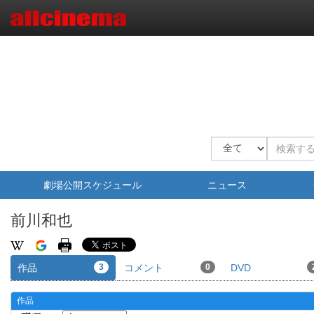
劇場公開スケジュール
ニュース
前川和也
作品
3
コメント
0
DVD
作品