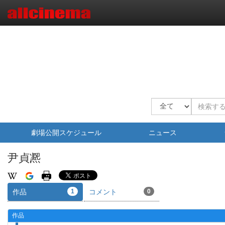
劇場公開スケジュール
ニュース
尹貞凞
作品
1
コメント
0
作品