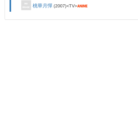
桃華月憚
2007
TV