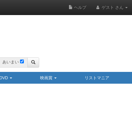
ヘルプ
ゲスト さん
あいまい
y/DVD
映画賞
リストマニア