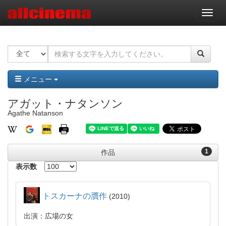
ナ
ビ
ゲ
ー
シ
ョ
ン
メニュー
アガット・ナタンソン
Agathe Natanson
1
作品
表示数
トスカーナの贋作
2010
出演：広場の女