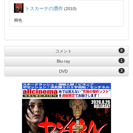
トスカーナの贋作
2010
脚色
0
コメント
1
Blu-ray
3
DVD