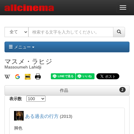
ナ
ビ
ゲ
ー
シ
ョ
ン
メニュー
マスメ・ラヒジ
Massoumeh Lahidji
2
作品
表示数
ある過去の行方
2013
脚色