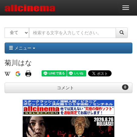
ナ
ビ
ゲ
ー
シ
ョ
ン
メニュー
菊川はな
0
コメント