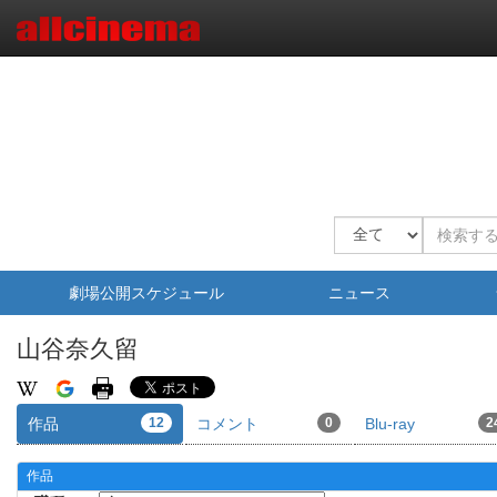
劇場公開スケジュール
ニュース
山谷奈久留
作品
12
コメント
0
Blu-ray
2
作品