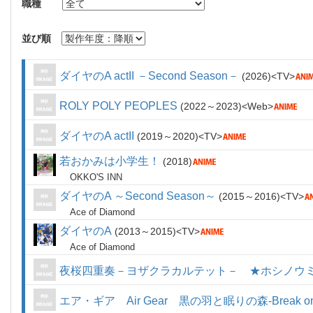
職種
並び順
ダイヤのA actII －Second Season－
2026
TV
ROLY POLY PEOPLES
2022～2023
Web
ダイヤのA actII
2019～2020
TV
若おかみは小学生！
2018
OKKO'S INN
ダイヤのA ～Second Season～
2015～2016
TV
Ace of Diamond
ダイヤのA
2013～2015
TV
Ace of Diamond
夜桜四重奏－ヨザクラカルテット－ ★ホシノウ
エア・ギア Air Gear 黒の羽と眠りの森-Break on t