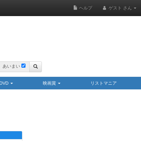
ヘルプ
ゲスト さん
あいまい
y/DVD
映画賞
リストマニア