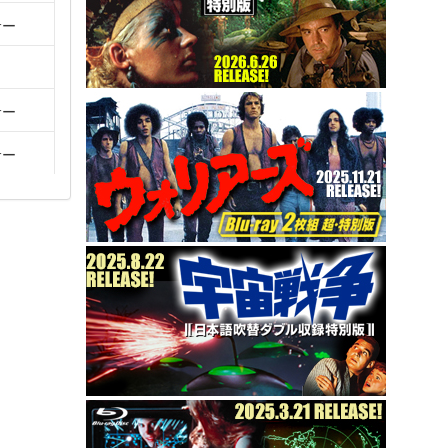
サー
サー
サー