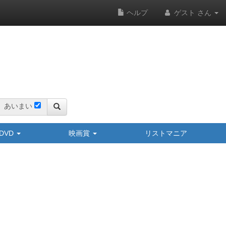
ヘルプ
ゲスト さん
あいまい
y/DVD
映画賞
リストマニア