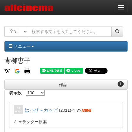
ナ
ビ
ゲ
ー
シ
ョ
ン
メニュー
青柳恵子
1
作品
表示数
はっぴ～カッピ
2011
TV
キャラクター原案